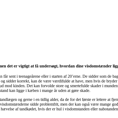
 men det er vigtigt at få undersøgt, hvordan dine visdomstænder li
 får sent i teenageårene eller i starten af 20’erne. De sidder som de ba
g sidder korrekt, kan de være værdifulde at have, men hvis de bryder
 ud mod kinden. Det kan forvolde store og smertefulde skader i munden
tand kan ligge i kæben i mange år uden at gøre skade.
andlægen og gerne i en tidlig alder, da de for det første er lettere at f
n visdomstænderne sidde problemfrit, men der kan også være mange gode
 hævelse af tandkødet, hvis der er hul i visdomstanden eller nabotande