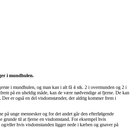
gger i mundhulen.
gerste i mundhulen, og man kan i alt få 4 stk. 2 i overmunden og 2 i
 frem på en uheldig måde, kan de være nødvendige at fjerne. De kan
. Der er også en del visdomstænder, der aldrig kommer frem i
jerne på unge mennesker og for det andet går den efterfølgende
 grunde til at fjerne en visdomstand. For eksempel hvis
n og/eller hvis visdomstanden ligger nede i kæben og gnaver på