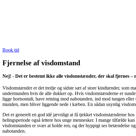
Book tid
Fjernelse af visdomstand
Nej! - Det er bestemt ikke alle visdomstænder, der skal fjernes –
Visdomstænder er det tredje og sidste sæt af store kindtænder, som man
undermunden hvis de alle dukker op. Hvis visdomstænderne er sunde o
ligge horisontalt, have retning mod nabotanden, ind mod tungen eller
munden, men bliver liggende nede i kæben. En sådan usynlig visdoms
Det er generelt en god idé jævnligt at få tjekket visdomstænderne hos t
helingsperiode også lettere hos unge mennesker. I mange tilfælde ka
visdomstanden er svær at holde ren, og der hyppigt ses betændelse og
nabotanden.