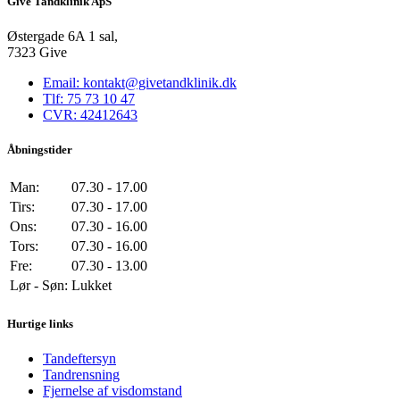
Give Tandklinik ApS
Østergade 6A 1 sal,
7323 Give
Email: kontakt@givetandklinik.dk
Tlf: 75 73 10 47
CVR: 42412643
Åbningstider
Man:
07.30 - 17.00
Tirs:
07.30 - 17.00
Ons:
07.30 - 16.00
Tors:
07.30 - 16.00
Fre:
07.30 - 13.00
Lør - Søn:
Lukket
Hurtige links
Tandeftersyn
Tandrensning
Fjernelse af visdomstand